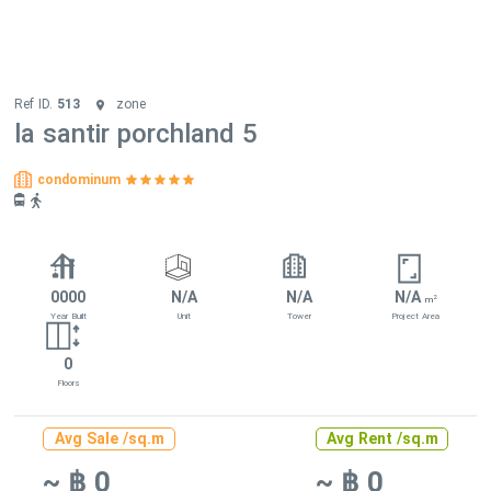
Ref ID.
513
zone
la santir porchland 5
condominum
0000
N/A
N/A
N/A
2
m
Year Built
Unit
Tower
Project Area
0
Floors
Avg Sale /sq.m
Avg Rent /sq.m
~ ฿ 0
~ ฿ 0