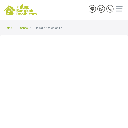
Home
Condo
la santir porchland 5