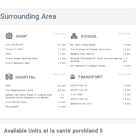
Surrounding Area
View more
View more
SHOP
SCHOOL
อาคารมิลลี่มอลลี่
0.7 km
Sai Nam Peung School
1.0 km
ร้านเยลโล่ สโตน
1.7 km
The Institute of Natural Excellence
1.3 km
Deco
1.7 km
Bangkok Pool Parties
1.5 km
Times Square Building Mall
1.8 km
Shichida (Thailand) S31 hotel 2nd floor parking
1.5
building
km
Ellsie Boutique Mall
1.9 km
Siri Sukhumvit Language School
1.7 km
View more
View more
TRANSPORT
HOSPITAL
สุขุมวิท ซอย 22
1.2 km
医院
0.6 km
สุขุมวิท ซอย 20
1.4 km
The Regeneration Center
0.8 km
อาคารรัชดา
1.5 km
Eartone: Ear Nose Throat & Hearing Aids
1.1
Medical Center (Sukhumvit 22 Branch)
km
สุขุมวิท ซอย 24
1.5 km
ลายจอดรถท้ายซอย
1.2 km
Sukhumvit Soi 24 1
1.5 km
W-asia,BHS
1.6 km
Available Units at la santir porchland 5