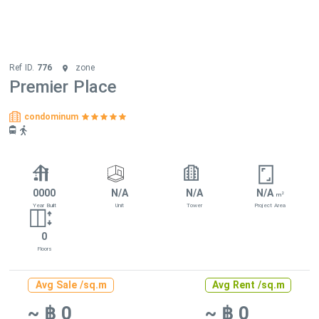
Ref ID.
776
zone
Premier Place
condominum
0000
N/A
N/A
N/A
2
m
Year Built
Unit
Tower
Project Area
0
Floors
Avg Sale /sq.m
Avg Rent /sq.m
~ ฿ 0
~ ฿ 0