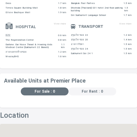
Deco
1.7 km
Bangkok Pool Parties
1.5 km
Times Square Building Mall
1.8 km
Shichida (Thailand) S31 hotel 2nd floor parking
1.5
building
km
Ellsie Boutique Mall
1.9 km
Siri Sukhumvit Language School
1.7 km
View more
View more
TRANSPORT
HOSPITAL
สุขุมวิท ซอย 22
1.2 km
医院
0.6 km
สุขุมวิท ซอย 20
1.4 km
The Regeneration Center
0.8 km
อาคารรัชดา
1.5 km
Eartone: Ear Nose Throat & Hearing Aids
1.1
Medical Center (Sukhumvit 22 Branch)
km
สุขุมวิท ซอย 24
1.5 km
ลายจอดรถท้ายซอย
1.2 km
Sukhumvit Soi 24 1
1.5 km
W-asia,BHS
1.6 km
Available Units at Premier Place
For Sale : 0
For Rent : 0
Location