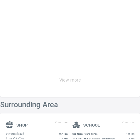
View more
Surrounding Area
View more
View more
SHOP
SCHOOL
อาคารมิลลี่มอลลี่
0.7 km
Sai Nam Peung School
1.0 km
ร้านเยลโล่ สโตน
1.7 km
The Institute of Natural Excellence
1.3 km