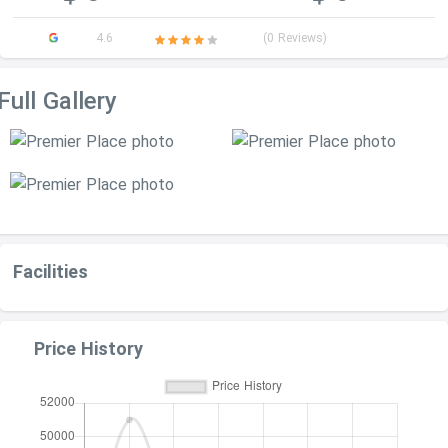
4.6
(0 Reviews)
Full Gallery
Facilities
Price History