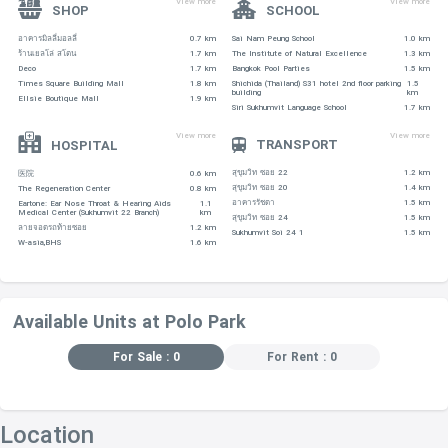
View more
View more
SHOP
SCHOOL
อาคารมิลลี่มอลลี่
0.7 km
Sai Nam Peung School
1.0 km
ร้านเยลโล่ สโตน
1.7 km
The Institute of Natural Excellence
1.3 km
Deco
1.7 km
Bangkok Pool Parties
1.5 km
Times Square Building Mall
1.8 km
Shichida (Thailand) S31 hotel 2nd floor parking
1.5
building
km
Ellsie Boutique Mall
1.9 km
Siri Sukhumvit Language School
1.7 km
View more
View more
TRANSPORT
HOSPITAL
สุขุมวิท ซอย 22
1.2 km
医院
0.6 km
สุขุมวิท ซอย 20
1.4 km
The Regeneration Center
0.8 km
อาคารรัชดา
1.5 km
Eartone: Ear Nose Throat & Hearing Aids
1.1
Medical Center (Sukhumvit 22 Branch)
km
สุขุมวิท ซอย 24
1.5 km
ลายจอดรถท้ายซอย
1.2 km
Sukhumvit Soi 24 1
1.5 km
W-asia,BHS
1.6 km
Available Units at Polo Park
For Sale : 0
For Rent : 0
Location