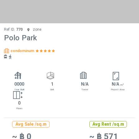
Ref ID.
770
zone
Polo Park
condominum
0000
1
N/A
N/A
2
m
Year Built
Unit
Tower
Project Area
0
Floors
Avg Sale /sq.m
Avg Rent /sq.m
~ ฿ 0
~ ฿ 571