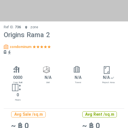
Ref ID.
736
zone
Origins Rama 2
condominum
0000
N/A
N/A
N/A
2
m
Year Built
Unit
Tower
Project Area
0
Floors
Avg Sale /sq.m
Avg Rent /sq.m
~ ฿ 0
~ ฿ 0