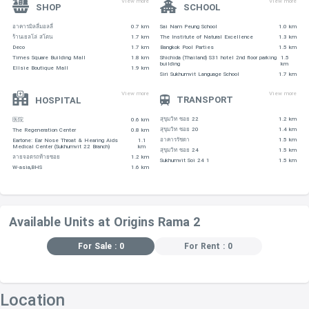
View more
View more
SHOP
SCHOOL
อาคารมิลลี่มอลลี่
0.7 km
Sai Nam Peung School
1.0 km
ร้านเยลโล่ สโตน
1.7 km
The Institute of Natural Excellence
1.3 km
Deco
1.7 km
Bangkok Pool Parties
1.5 km
Times Square Building Mall
1.8 km
Shichida (Thailand) S31 hotel 2nd floor parking
1.5
building
km
Ellsie Boutique Mall
1.9 km
Siri Sukhumvit Language School
1.7 km
View more
View more
TRANSPORT
HOSPITAL
สุขุมวิท ซอย 22
1.2 km
医院
0.6 km
สุขุมวิท ซอย 20
1.4 km
The Regeneration Center
0.8 km
อาคารรัชดา
1.5 km
Eartone: Ear Nose Throat & Hearing Aids
1.1
Medical Center (Sukhumvit 22 Branch)
km
สุขุมวิท ซอย 24
1.5 km
ลายจอดรถท้ายซอย
1.2 km
Sukhumvit Soi 24 1
1.5 km
W-asia,BHS
1.6 km
Available Units at Origins Rama 2
For Sale : 0
For Rent : 0
Location