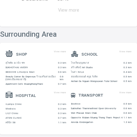
View more
• NUMBER OF UNITS : 1046 UNIT
Surrounding Area
• COMMON FEE : ฿30 per sqm per month
• SINKING FUND : ฿300 per sqm.
View more
View more
SHOP
SCHOOL
สุโขทัย อเวนิว 99
0.3 km
โรงเรียนกุมุทมาส
0.2 km
SUKHOTHAI AVE99
0.3 km
สร้างศิลป์ Art Studio
0.3 km
BEEHIVE Lifestyle Mall
0.6 km
ไนล่า NILA
0.4 km
Beauty Corner By Onpreeya ร้านเสริมสวยเมือง
0.6
สอนขับรถยนต์ ครูสุ รังสิต
0.5 km
(ปตท.เมืองทองธานี)
km
Archan Sa Nguan Wongsuwan Tutor School
0.5 km
Apartment Cafe MuangthongThani
0.7 km
View more
View more
TRANSPORT
HOSPITAL
Beehive
0.5 km
iLomys Clinic
0.2 km
Sukhothai Thammathirat Open University
0.6 km
Medisis
0.3 km
Wat Phasuk Mani Chak
0.6 km
LILY Clinic
0.3 km
Opposite Muban Muang Thong Thani Project 4
1.1 km
ATEN CLINIC
0.7 km
Anvida Kindergarten
1.3 km
คลินิก 58
1.1 km