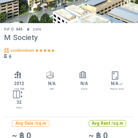
Ref ID.
645
zone
M Society
condominum
2012
N/A
N/A
N/A
2
m
Year Built
Unit
Tower
Project Area
32
Floors
Avg Sale /sq.m
Avg Rent /sq.m
~ ฿ 0
~ ฿ 0