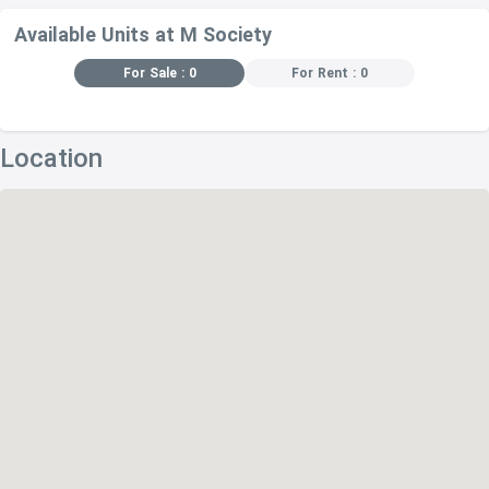
Available Units at M Society
For Sale : 0
For Rent : 0
Location