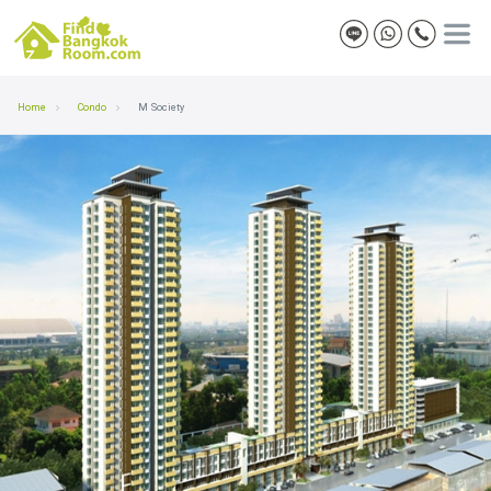
Home
Condo
M Society