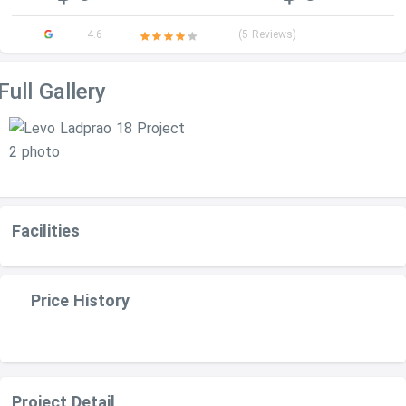
4.6
(5 Reviews)
Full Gallery
Facilities
Price History
Project Detail