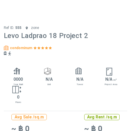
Ref ID.
555
zone
Levo Ladprao 18 Project 2
condominum
0000
N/A
N/A
N/A
2
m
Year Built
Unit
Tower
Project Area
0
Floors
Avg Sale /sq.m
Avg Rent /sq.m
~ ฿ 0
~ ฿ 0