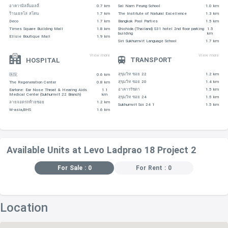
อาคารมิลลี่มอลลี่
0.7 km
Sai Nam Peung School
1.0 km
ร้านเยลโล่ สโตน
1.7 km
The Institute of Natural Excellence
1.3 km
Deco
1.7 km
Bangkok Pool Parties
1.5 km
Times Square Building Mall
1.8 km
Shichida (Thailand) S31 hotel 2nd floor parking
1.5
building
km
Ellsie Boutique Mall
1.9 km
Siri Sukhumvit Language School
1.7 km
View more
View more
TRANSPORT
HOSPITAL
สุขุมวิท ซอย 22
1.2 km
医院
0.6 km
สุขุมวิท ซอย 20
1.4 km
The Regeneration Center
0.8 km
อาคารรัชดา
1.5 km
Eartone: Ear Nose Throat & Hearing Aids
1.1
Medical Center (Sukhumvit 22 Branch)
km
สุขุมวิท ซอย 24
1.5 km
ลายจอดรถท้ายซอย
1.2 km
Sukhumvit Soi 24 1
1.5 km
W-asia,BHS
1.6 km
Available Units at Levo Ladprao 18 Project 2
For Sale : 0
For Rent : 0
Location